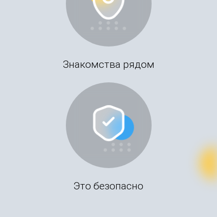
Знакомства рядом
Это безопасно