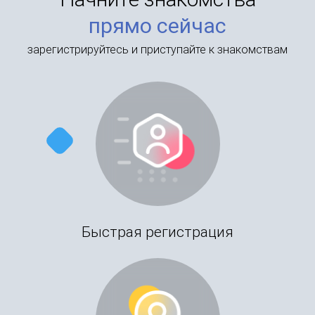
прямо сейчас
зарегистрируйтесь и приступайте к знакомствам
Быстрая регистрация