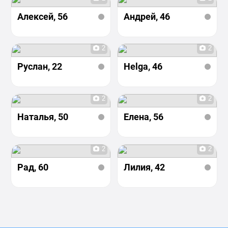
Алексей
, 56
Андрей
, 46
2
2
Руслан
, 22
Helga
, 46
2
2
Наталья
, 50
Елена
, 56
2
2
Рад
, 60
Лилия
, 42