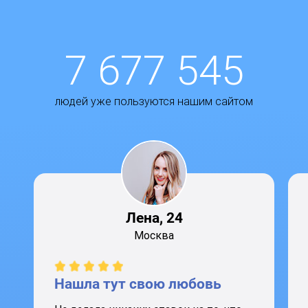
7 677 545
людей уже пользуются нашим сайтом
Лена, 24
Москва
Нашла тут свою любовь