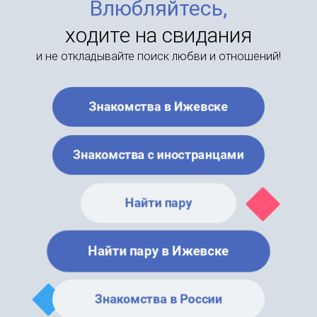
Влюбляйтесь,
ходите на свидания
и не откладывайте поиск любви и отношений!
Знакомства в Ижевске
Знакомства с иностранцами
Найти пару
Найти пару в Ижевске
Знакомства в России