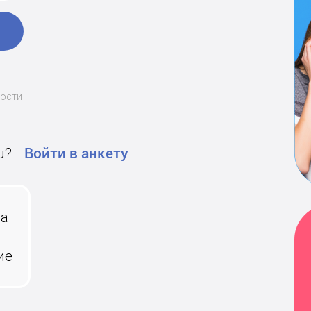
ности
u?
Войти в анкету
на
ие