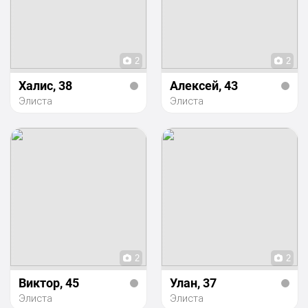
2
2
Халис
, 38
Алексей
, 43
Элиста
Элиста
2
2
Виктор
, 45
Улан
, 37
Элиста
Элиста