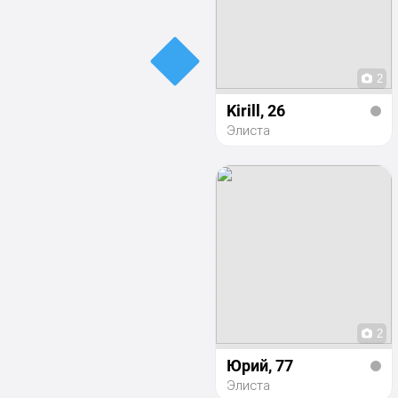
2
Kirill
, 26
Элиста
2
Юрий
, 77
Элиста