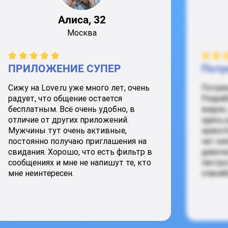
Алиса, 32
Москва
ПРИЛОЖЕНИЕ СУПЕР
Потр
Сижу на Love.ru уже много лет, очень
Потря
радует, что общение остается
Разраб
бесплатным. Всё очень удобно, в
видно,
отличие от других приложений.
здесь 
Мужчины тут очень активные,
красот
постоянно получаю приглашения на
чат ки
свидания. Хорошо, что есть фильтр в
девочк
сообщениях и мне не напишут те, кто
пестро
мне неинтересен.
спасиб