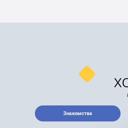
х
Знакомства