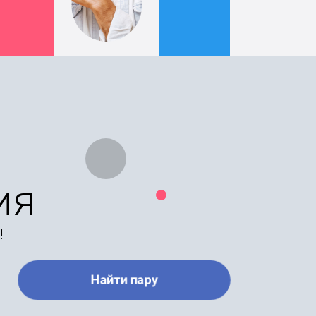
ия
!
Найти пару