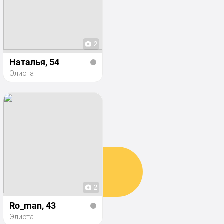
2
Наталья
, 54
Элиста
2
Ro_man
, 43
Элиста