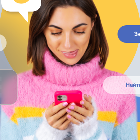
З
Найти