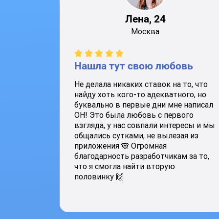
Лена, 24
Москва
Нашла тут свою любовь
Не делала никаких ставок на то, что
найду хоть кого-то адекватного, но
буквально в первые дни мне написал
ОН! Это была любовь с первого
взгляда, у нас совпали интересы и мы
общались сутками, не вылезая из
приложения 🙈 Огромная
благодарность разработчикам за то,
что я смогла найти вторую
половинку 🙌