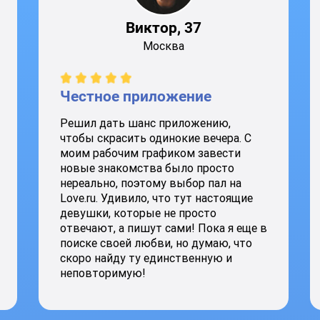
Виктор, 37
Москва
Честное приложение
Решил дать шанс приложению,
чтобы скрасить одинокие вечера. С
моим рабочим графиком завести
новые знакомства было просто
нереально, поэтому выбор пал на
Love.ru. Удивило, что тут настоящие
девушки, которые не просто
отвечают, а пишут сами! Пока я еще в
поиске своей любви, но думаю, что
скоро найду ту единственную и
неповторимую!