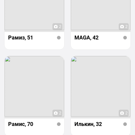
2
2
Рамиз
, 51
MAGA
, 42
2
2
Рамис
, 70
Илькин
, 32