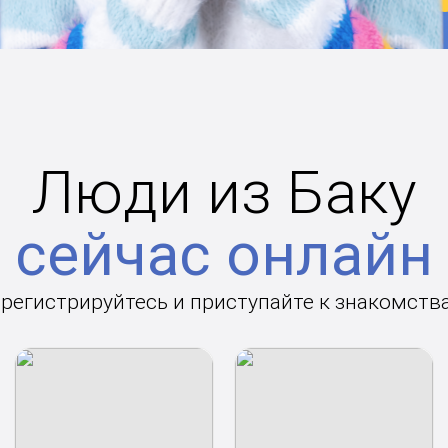
Люди из Баку
сейчас онлайн
арегистрируйтесь и приступайте к знакомств