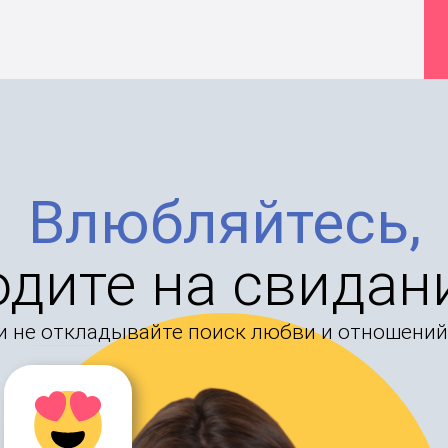
Влюбляйтесь,
одите на свидан
и не откладывайте поиск любви и отношений