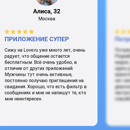
Алиса, 32
Москва
ПРИЛОЖЕНИЕ СУПЕР
Потр
Сижу на Love.ru уже много лет, очень
Потря
радует, что общение остается
Разраб
бесплатным. Всё очень удобно, в
видно,
отличие от других приложений.
здесь 
Мужчины тут очень активные,
красот
постоянно получаю приглашения на
чат ки
свидания. Хорошо, что есть фильтр в
девочк
сообщениях и мне не напишут те, кто
пестро
мне неинтересен.
спасиб