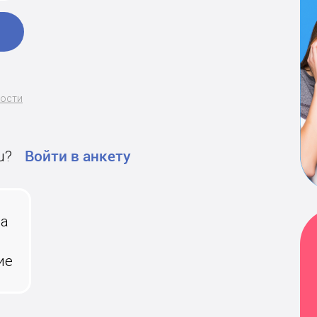
ности
u?
Войти в анкету
на
ие