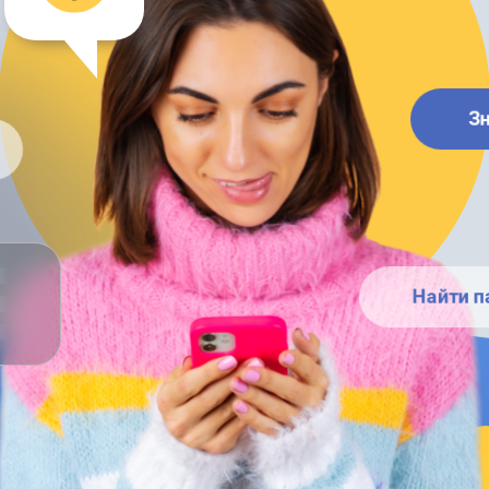
З
Найти п