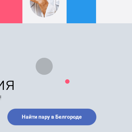
ия
!
Найти пару в Белгороде