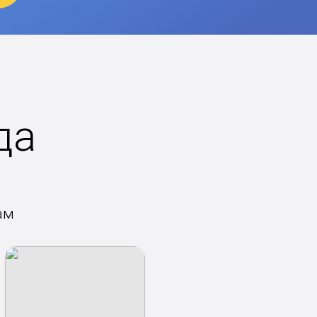
да
ам