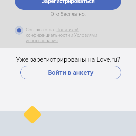
Зарегистрироваться
Это бесплатно!
Соглашаюсь с
Политикой
конфиденциальности
и
Условиями
использования
Уже зарегистрированы на Love.ru?
Войти в анкету