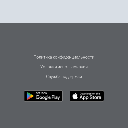
Политика конфиденциальности
Условия использования
Служба поддержки