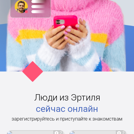
Люди из Эртиля
сейчас онлайн
зарегистрируйтесь и приступайте к знакомствам
2
2