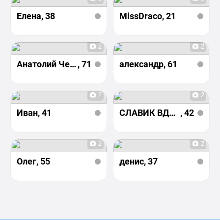
Елена
, 38
MissDraco
, 21
2
2
Анатолий Чернышов
, 71
александр
, 61
2
2
Иван
, 41
СЛАВИК ВДОВИЧЕНКО
, 42
2
2
Олег
, 55
денис
, 37