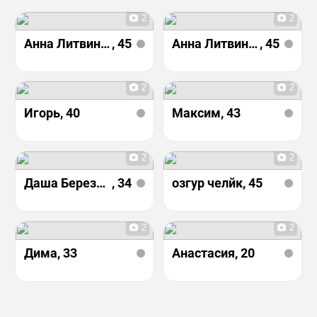
2
2
Анна Литвинова
, 45
Анна Литвинова
, 45
2
2
Игорь
, 40
Максим
, 43
2
2
Даша Березовская
, 34
озгур челйк
, 45
2
2
Дима
, 33
Анастасия
, 20