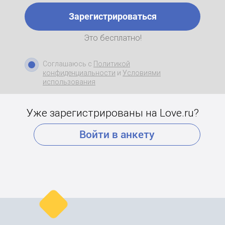
Зарегистрироваться
Это бесплатно!
Соглашаюсь с
Политикой
конфиденциальности
и
Условиями
использования
Уже зарегистрированы на Love.ru?
Войти в анкету