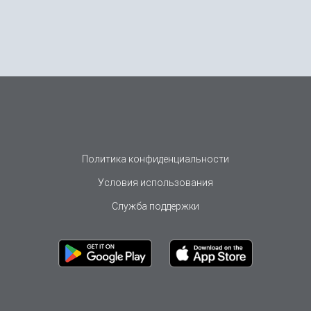
Политика конфиденциальности
Условия использования
Служба поддержки