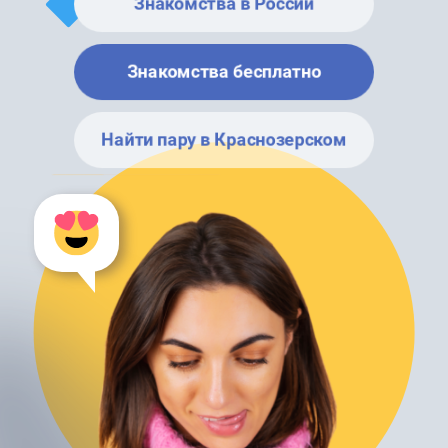
Знакомства в России
Знакомства бесплатно
Найти пару в Краснозерском