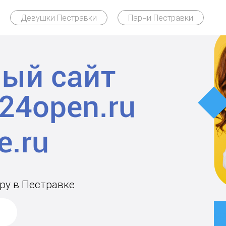
Девушки Пестравки
Парни Пестравки
ый сайт
24open.ru
ару в Пестравке