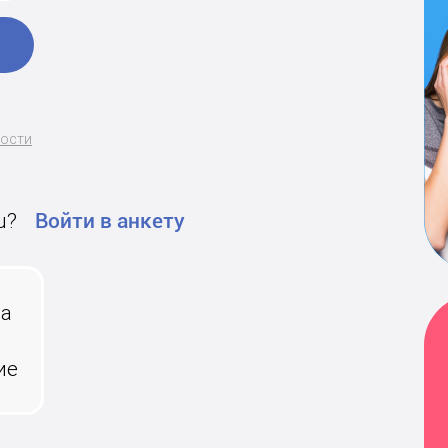
ности
u?
Войти в анкету
на
ие