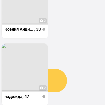
2
Ксения Анцитрова
, 33
2
надежда
, 47