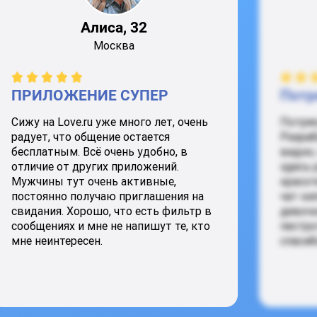
Алиса, 32
Москва
ПРИЛОЖЕНИЕ СУПЕР
Потр
Сижу на Love.ru уже много лет, очень
Потря
радует, что общение остается
Разраб
бесплатным. Всё очень удобно, в
видно,
отличие от других приложений.
здесь 
Мужчины тут очень активные,
красот
постоянно получаю приглашения на
чат ки
свидания. Хорошо, что есть фильтр в
девочк
сообщениях и мне не напишут те, кто
пестро
мне неинтересен.
спасиб