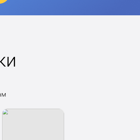
ки
ам