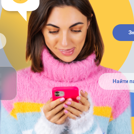
З
Найти п