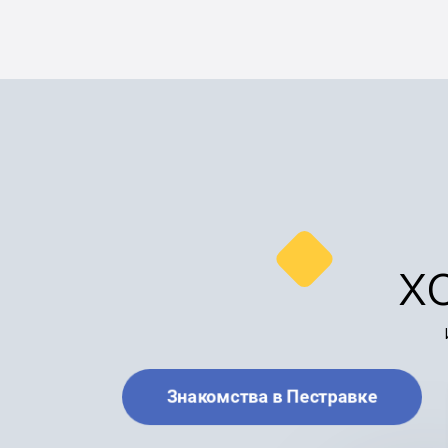
х
Знакомства в Пестравке