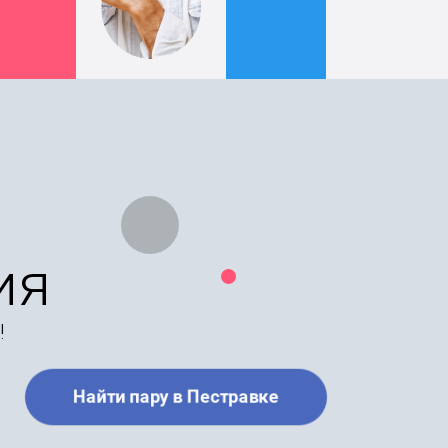
ия
!
Найти пару в Пестравке