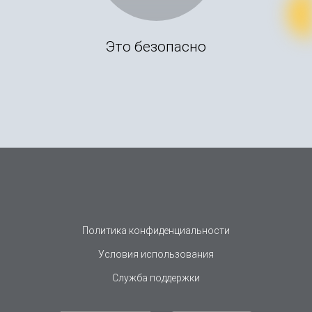
Это безопасно
Политика конфиденциальности
Условия использования
Служба поддержки