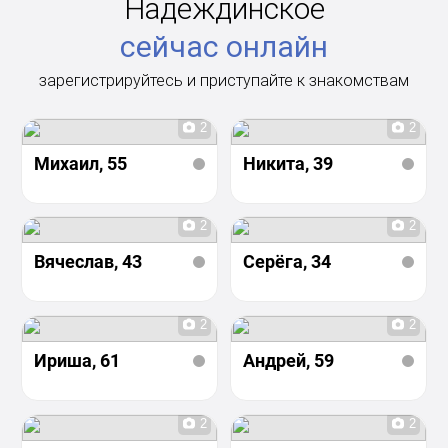
Надеждинское
сейчас онлайн
зарегистрируйтесь и приступайте к знакомствам
2
2
Михаил
, 55
Никита
, 39
2
2
Вячеслав
, 43
Серёга
, 34
2
2
Ириша
, 61
Андрей
, 59
2
2