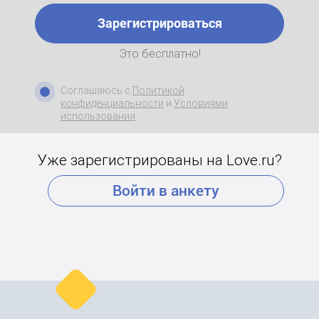
Зарегистрироваться
Это бесплатно!
Соглашаюсь с
Политикой
конфиденциальности
и
Условиями
использования
Уже зарегистрированы на Love.ru?
Войти в анкету