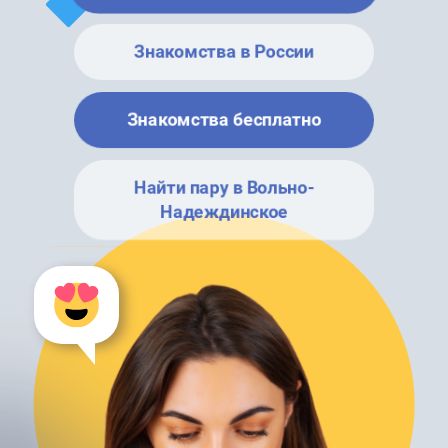
Знакомства в России
Знакомства бесплатно
Найти пару в Вольно-
Надеждинское