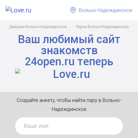
Вольно-Надеждинское
Девушки Вольно-Надеждинское
Парни Вольно-Надеждинское
Ваш любимый сайт
знакомств
24open.ru
теперь
Создайте анкету, чтобы найти пару в Вольно-
Надеждинское