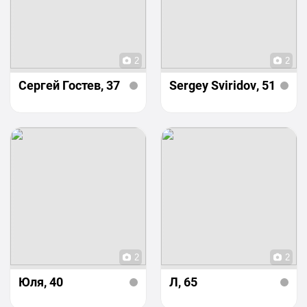
2
2
Сергей Гостев
, 37
Sergey Sviridov
, 51
2
2
Юля
, 40
Л
, 65