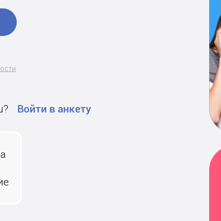
ности
u?
Войти в анкету
на
ие