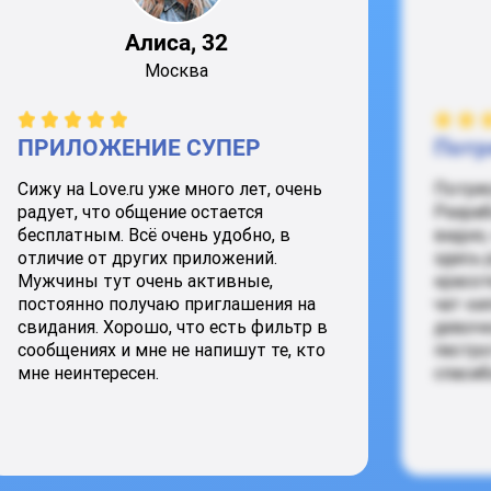
Алиса, 32
Москва
ПРИЛОЖЕНИЕ СУПЕР
Потр
Сижу на Love.ru уже много лет, очень
Потря
радует, что общение остается
Разраб
бесплатным. Всё очень удобно, в
видно,
отличие от других приложений.
здесь 
Мужчины тут очень активные,
красот
постоянно получаю приглашения на
чат ки
свидания. Хорошо, что есть фильтр в
девочк
сообщениях и мне не напишут те, кто
пестро
мне неинтересен.
спасиб