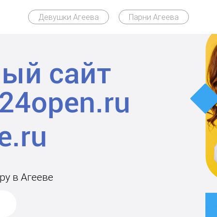
Девушки Агеева
Парни Агеева
ый сайт
24open.ru
ру в Агееве