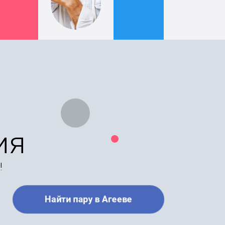
ия
!
Найти пару в Агееве