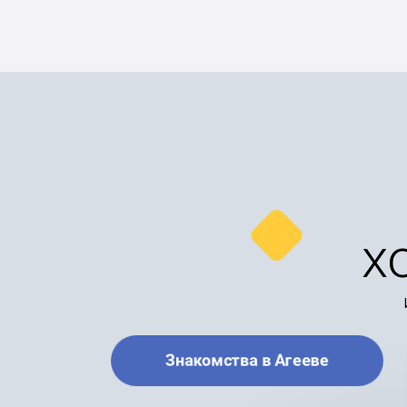
х
Знакомства в Агееве