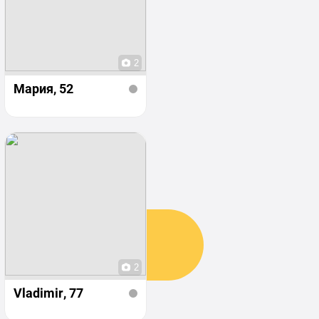
2
Мария
, 52
2
Vladimir
, 77