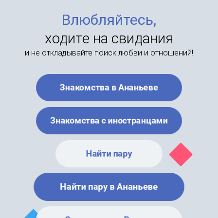
Влюбляйтесь,
ходите на свидания
и не откладывайте поиск любви и отношений!
Знакомства в Ананьеве
Знакомства с иностранцами
Найти пару
Найти пару в Ананьеве