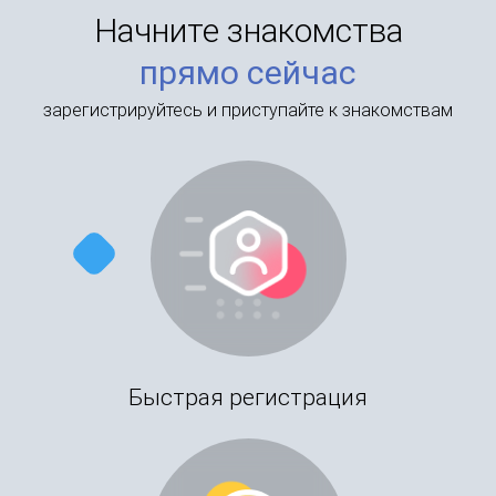
Начните знакомства
прямо сейчас
зарегистрируйтесь и приступайте к знакомствам
Быстрая регистрация