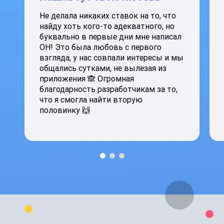
Не делала никаких ставок на то, что
найду хоть кого-то адекватного, но
буквально в первые дни мне написал
ОН! Это была любовь с первого
взгляда, у нас совпали интересы и мы
общались сутками, не вылезая из
приложения 🙈 Огромная
благодарность разработчикам за то,
что я смогла найти вторую
половинку 🙌