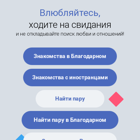
Влюбляйтесь,
ходите на свидания
и не откладывайте поиск любви и отношений!
Знакомства в Благодарном
Знакомства с иностранцами
Найти пару
Найти пару в Благодарном