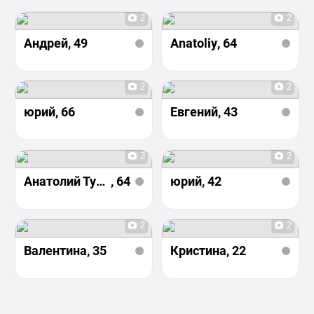
2
2
Андрей
, 49
Anatoliy
, 64
2
2
юрий
, 66
Евгений
, 43
2
2
Анатолий Тупонога
, 64
юрий
, 42
2
2
Валентина
, 35
Кристина
, 22