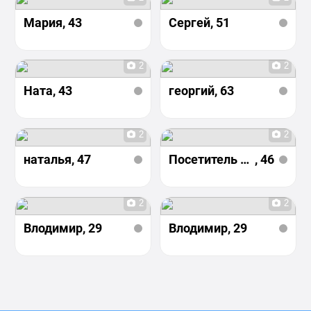
Мария
, 43
Сергей
, 51
2
2
Ната
, 43
георгий
, 63
2
2
наталья
, 47
Посетитель андрей
, 46
2
2
Влодимир
, 29
Влодимир
, 29