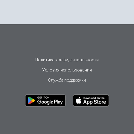
Политика конфиденциальности
Условия использования
Служба поддержки