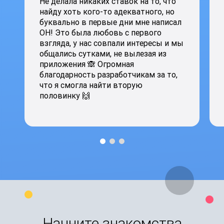
Не делала никаких ставок на то, что
найду хоть кого-то адекватного, но
буквально в первые дни мне написал
ОН! Это была любовь с первого
взгляда, у нас совпали интересы и мы
общались сутками, не вылезая из
приложения 🙈 Огромная
благодарность разработчикам за то,
что я смогла найти вторую
половинку 🙌
Начните знакомства