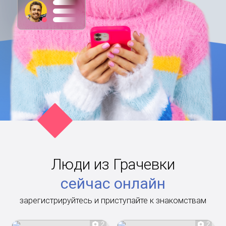
Люди из Грачевки
сейчас онлайн
зарегистрируйтесь и приступайте к знакомствам
2
2