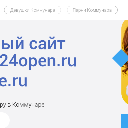
Девушки Коммунара
Парни Коммунара
ый сайт
24open.ru
ару в Коммунаре