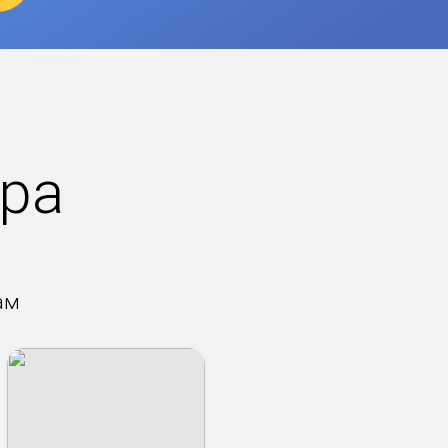
ра
ам