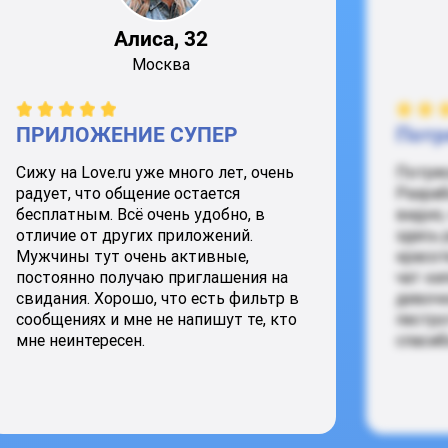
Алиса, 32
Москва
ПРИЛОЖЕНИЕ СУПЕР
Потр
Сижу на Love.ru уже много лет, очень
Потря
радует, что общение остается
Разраб
бесплатным. Всё очень удобно, в
видно,
отличие от других приложений.
здесь 
Мужчины тут очень активные,
красот
постоянно получаю приглашения на
чат ки
свидания. Хорошо, что есть фильтр в
девочк
сообщениях и мне не напишут те, кто
пестро
мне неинтересен.
спасиб