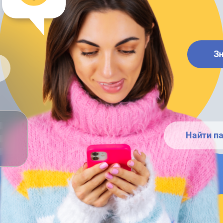
З
Найти п