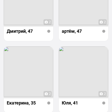
2
2
Дмитрий
, 47
артём
, 47
2
2
Екатерина
, 35
Юля
, 41