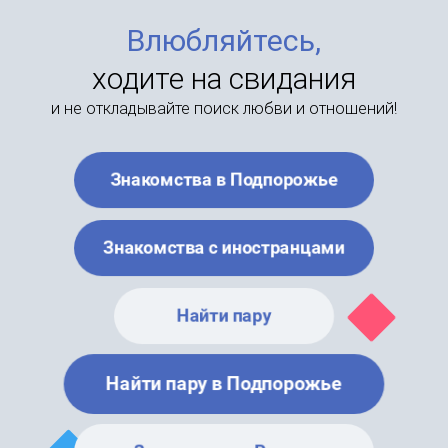
Влюбляйтесь,
ходите на свидания
и не откладывайте поиск любви и отношений!
Знакомства в Подпорожье
Знакомства с иностранцами
Найти пару
Найти пару в Подпорожье