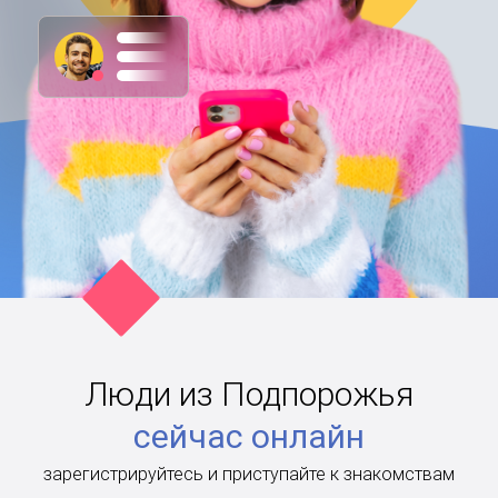
Люди из Подпорожья
сейчас онлайн
зарегистрируйтесь и приступайте к знакомствам