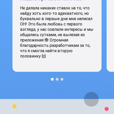
Не делала никаких ставок на то, что
найду хоть кого-то адекватного, но
буквально в первые дни мне написал
ОН! Это была любовь с первого
взгляда, у нас совпали интересы и мы
общались сутками, не вылезая из
приложения 🙈 Огромная
благодарность разработчикам за то,
что я смогла найти вторую
половинку 🙌