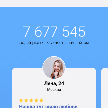
7 677 545
людей уже пользуются нашим сайтом
Лена, 24
Москва
Нашла тут свою любовь