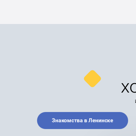
х
Знакомства в Ленинске