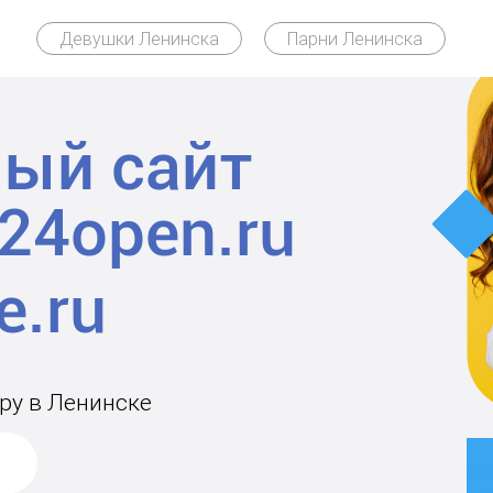
Девушки Ленинска
Парни Ленинска
ый сайт
24open.ru
ару в Ленинске