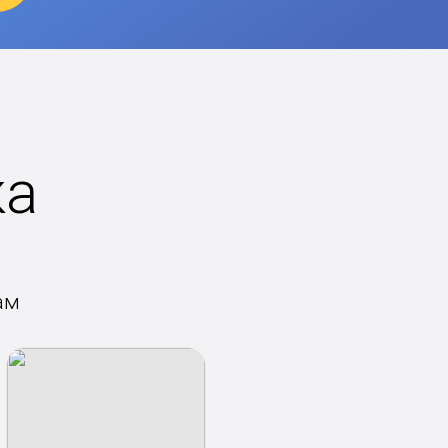
ка
ам