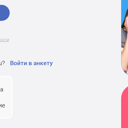
ности
u?
Войти в анкету
на
ие