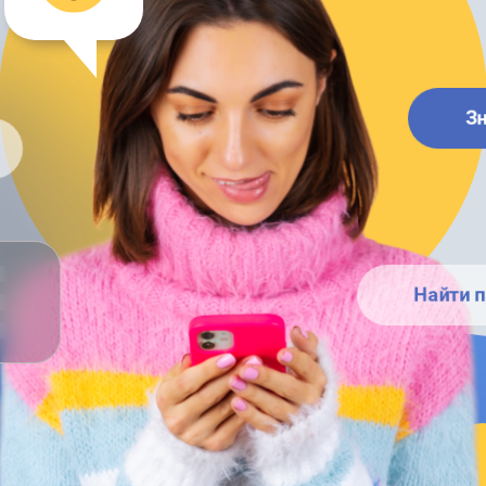
З
Найти п