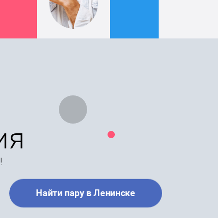
ия
!
Найти пару в Ленинске