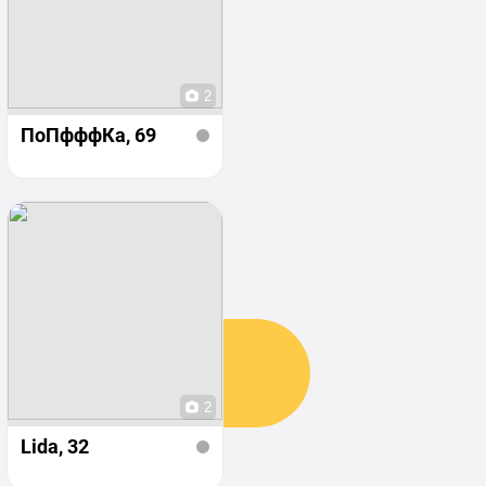
2
ПоПфффКа
, 69
2
Lida
, 32