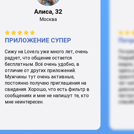
Алиса, 32
Москва
ПРИЛОЖЕНИЕ СУПЕР
Потр
Сижу на Love.ru уже много лет, очень
Потря
радует, что общение остается
Разраб
бесплатным. Всё очень удобно, в
видно,
отличие от других приложений.
здесь 
Мужчины тут очень активные,
красот
постоянно получаю приглашения на
чат ки
свидания. Хорошо, что есть фильтр в
девочк
сообщениях и мне не напишут те, кто
пестро
мне неинтересен.
спасиб