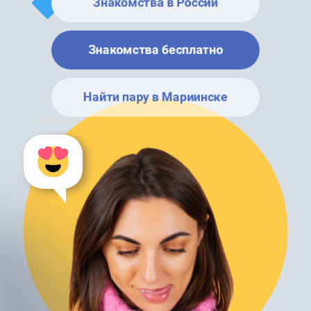
Знакомства в России
Знакомства бесплатно
Найти пару в Мариинске