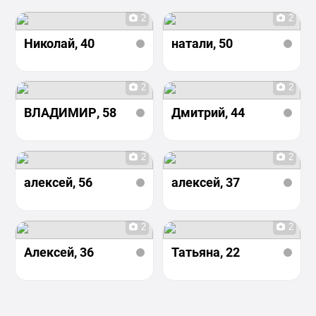
2
2
Николай
, 40
натали
, 50
2
2
ВЛАДИМИР
, 58
Дмитрий
, 44
2
2
алексей
, 56
алексей
, 37
2
2
Алексей
, 36
Татьяна
, 22