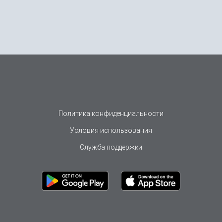
Политика конфиденциальности
Условия использования
Служба поддержки