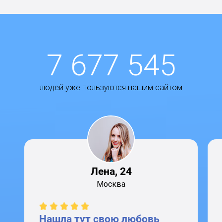
7 677 545
людей уже пользуются нашим сайтом
Лена, 24
Москва
Нашла тут свою любовь