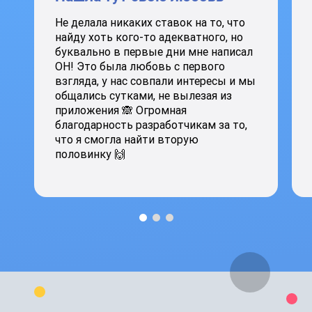
Не делала никаких ставок на то, что
найду хоть кого-то адекватного, но
буквально в первые дни мне написал
ОН! Это была любовь с первого
взгляда, у нас совпали интересы и мы
общались сутками, не вылезая из
приложения 🙈 Огромная
благодарность разработчикам за то,
что я смогла найти вторую
половинку 🙌