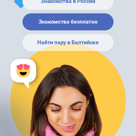
Знакомства в России
Знакомства бесплатно
Найти пару в Балтийске