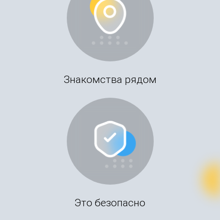
Знакомства рядом
Это безопасно