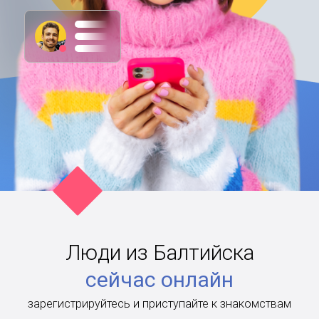
Люди из Балтийска
сейчас онлайн
зарегистрируйтесь и приступайте к знакомствам