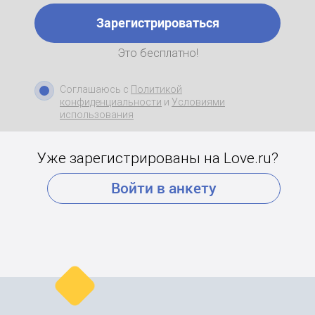
Зарегистрироваться
Это бесплатно!
Соглашаюсь с
Политикой
конфиденциальности
и
Условиями
использования
Уже зарегистрированы на Love.ru?
Войти в анкету