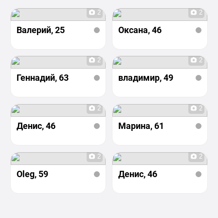
2
2
Валерий
, 25
Оксана
, 46
2
2
Геннадий
, 63
владимир
, 49
2
2
Денис
, 46
Марина
, 61
2
2
Oleg
, 59
Денис
, 46