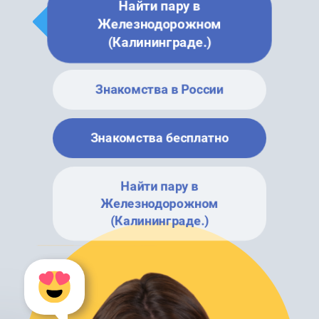
Найти пару в
Железнодорожном
(Калининграде.)
Знакомства в России
Знакомства бесплатно
Найти пару в
Железнодорожном
(Калининграде.)