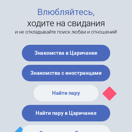
Влюбляйтесь,
ходите на свидания
и не откладывайте поиск любви и отношений!
Знакомства в Царичанке
Знакомства с иностранцами
Найти пару
Найти пару в Царичанке