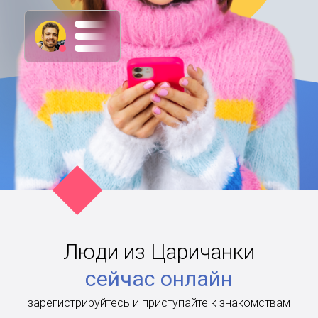
Люди из Царичанки
сейчас онлайн
зарегистрируйтесь и приступайте к знакомствам