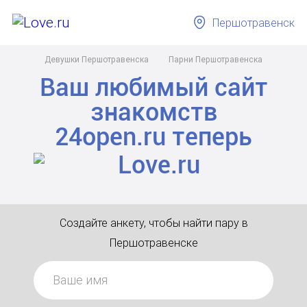
Першотравенск
Девушки Першотравенска
Парни Першотравенска
Ваш любимый сайт
знакомств
24open.ru
теперь
Создайте анкету, чтобы найти пару в
Першотравенске