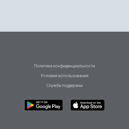
Политика конфиденциальности
Условия использования
Служба поддержки