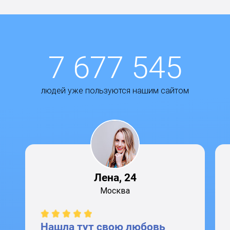
7 677 545
людей уже пользуются нашим сайтом
Лена, 24
Москва
Нашла тут свою любовь