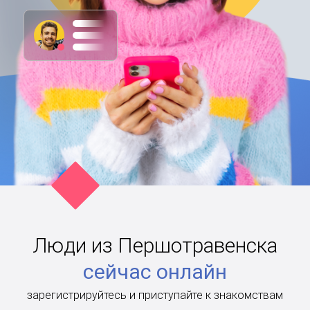
Люди из Першотравенска
сейчас онлайн
зарегистрируйтесь и приступайте к знакомствам