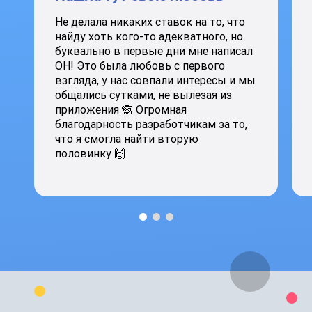
Не делала никаких ставок на то, что
найду хоть кого-то адекватного, но
буквально в первые дни мне написал
ОН! Это была любовь с первого
взгляда, у нас совпали интересы и мы
общались сутками, не вылезая из
приложения 🙈 Огромная
благодарность разработчикам за то,
что я смогла найти вторую
половинку 🙌