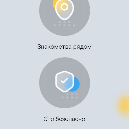
Знакомства рядом
Это безопасно