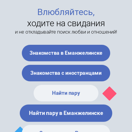
Влюбляйтесь,
ходите на свидания
и не откладывайте поиск любви и отношений!
Знакомства в Еманжелинске
Знакомства с иностранцами
Найти пару
Найти пару в Еманжелинске