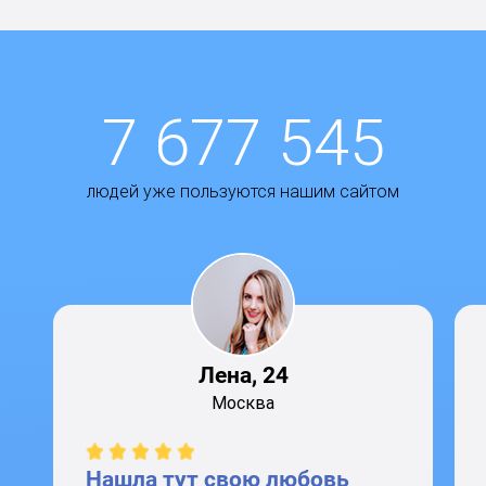
7 677 545
людей уже пользуются нашим сайтом
Лена, 24
Москва
Нашла тут свою любовь