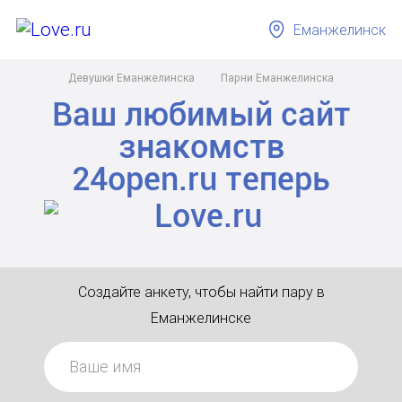
Еманжелинск
Девушки Еманжелинска
Парни Еманжелинска
Ваш любимый сайт
знакомств
24open.ru
теперь
Создайте анкету, чтобы найти пару в
Еманжелинске