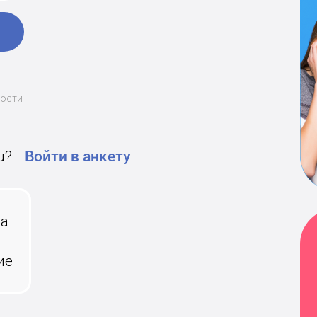
ности
u?
Войти в анкету
на
ие