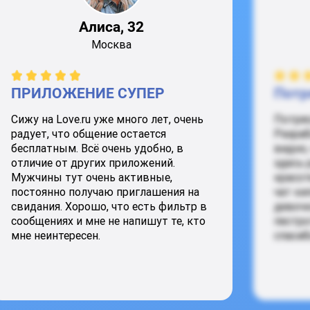
Алиса, 32
Москва
ПРИЛОЖЕНИЕ СУПЕР
Потр
Сижу на Love.ru уже много лет, очень
Потря
радует, что общение остается
Разраб
бесплатным. Всё очень удобно, в
видно,
отличие от других приложений.
здесь 
Мужчины тут очень активные,
красот
постоянно получаю приглашения на
чат ки
свидания. Хорошо, что есть фильтр в
девочк
сообщениях и мне не напишут те, кто
пестро
мне неинтересен.
спасиб