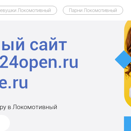
евушки Локомотивный
Парни Локомотивный
ый сайт
24open.ru
пару в Локомотивный