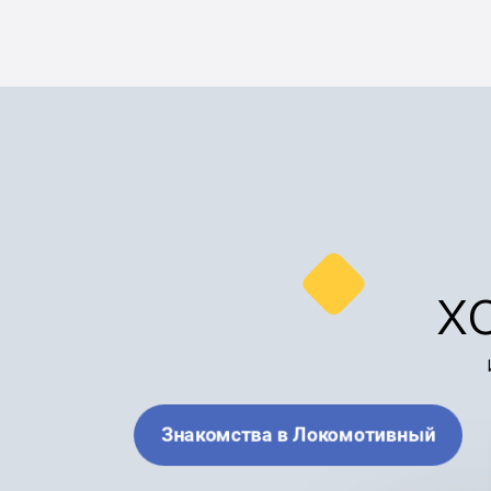
х
Знакомства в Локомотивный