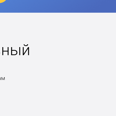
вный
ам