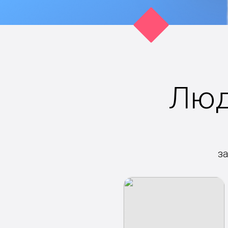
Люд
з