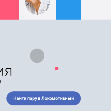
ия
!
Найти пару в Локомотивный