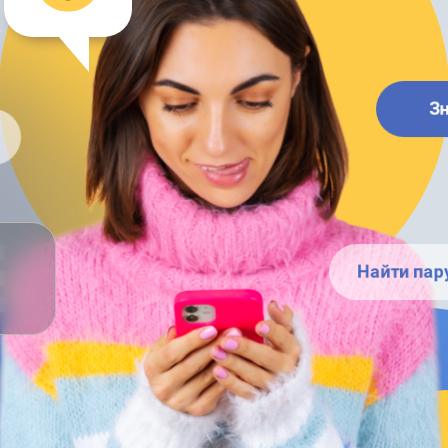
З
Найти пар