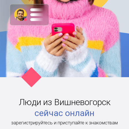
Люди из Вишневогорск
сейчас онлайн
зарегистрируйтесь и приступайте к знакомствам