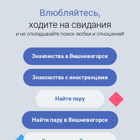
Влюбляйтесь,
ходите на свидания
и не откладывайте поиск любви и отношений!
Знакомства в Вишневогорск
Знакомства с иностранцами
Найти пару
Найти пару в Вишневогорск