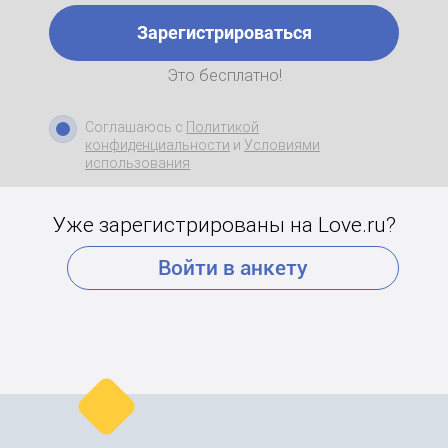
Зарегистрироваться
Это бесплатно!
Соглашаюсь с
Политикой
конфиденциальности
и
Условиями
использования
Уже зарегистрированы на Love.ru?
Войти в анкету