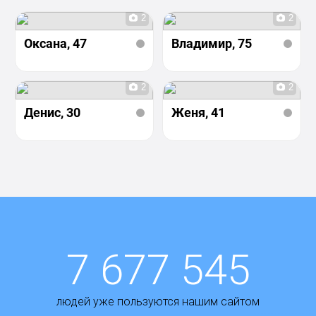
2
2
Оксана
, 47
Владимир
, 75
2
2
Денис
, 30
Женя
, 41
7 677 545
людей уже пользуются нашим сайтом