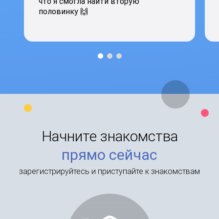
что я смогла найти вторую
половинку 🙌
Начните знакомства
прямо сейчас
зарегистрируйтесь и приступайте к знакомствам