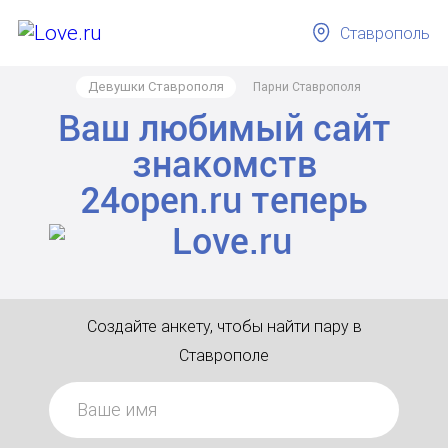
Ставрополь
Девушки Ставрополя
Парни Ставрополя
Ваш любимый сайт
знакомств
24open.ru
теперь
Создайте анкету, чтобы найти пару в
Ставрополе