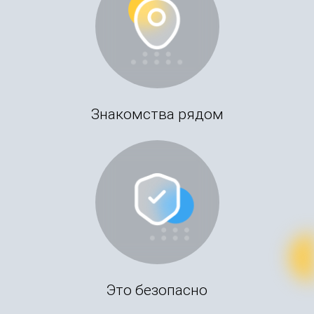
Знакомства рядом
Это безопасно