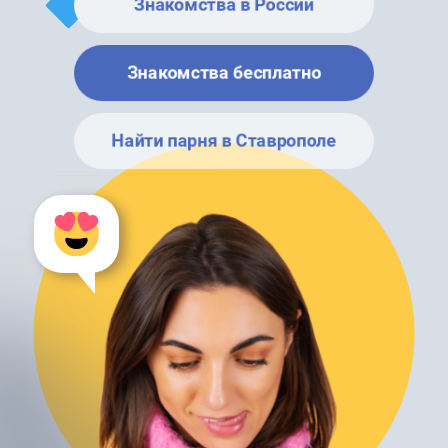
Знакомства в России
Знакомства бесплатно
Найти парня в Ставрополе