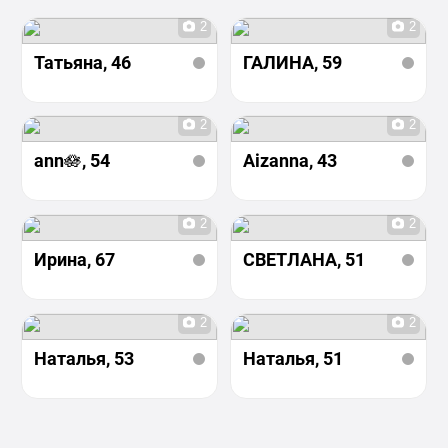
2
2
Татьяна
, 46
ГАЛИНА
, 59
2
2
ann🪷
, 54
Aizanna
, 43
2
2
Ирина
, 67
СВЕТЛАНА
, 51
2
2
Наталья
, 53
Наталья
, 51