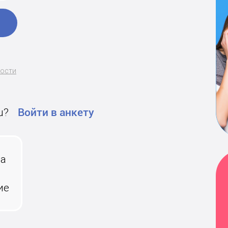
ности
u?
Войти в анкету
на
ие