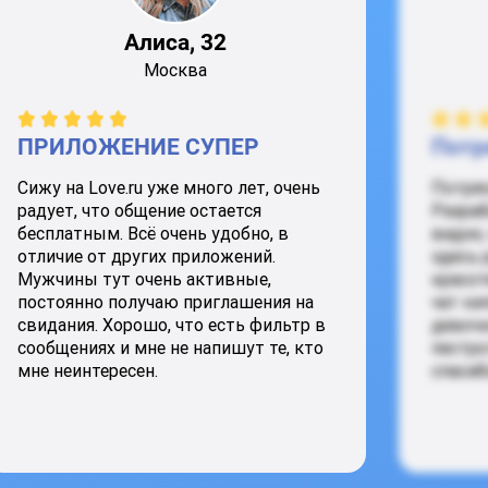
Алиса, 32
Москва
ПРИЛОЖЕНИЕ СУПЕР
Потр
Сижу на Love.ru уже много лет, очень
Потря
радует, что общение остается
Разраб
бесплатным. Всё очень удобно, в
видно,
отличие от других приложений.
здесь 
Мужчины тут очень активные,
красот
постоянно получаю приглашения на
чат ки
свидания. Хорошо, что есть фильтр в
девочк
сообщениях и мне не напишут те, кто
пестро
мне неинтересен.
спасиб