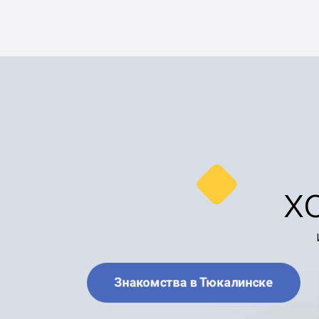
х
Знакомства в Тюкалинске