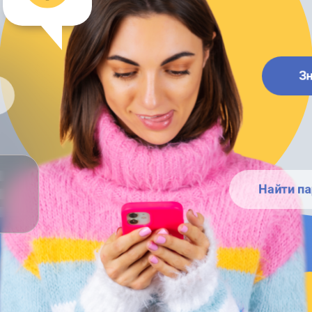
З
Найти па