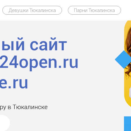
Девушки Тюкалинска
Парни Тюкалинска
ый сайт
24open.ru
ару в Тюкалинске