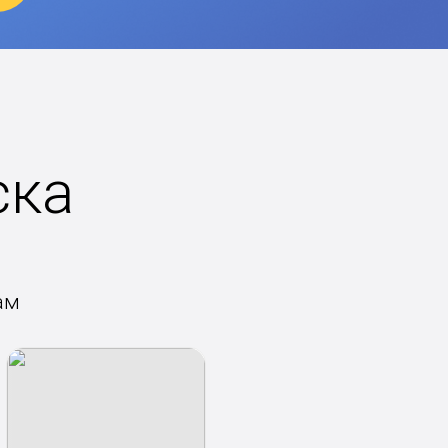
ска
ам