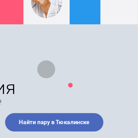
ия
!
Найти пару в Тюкалинске