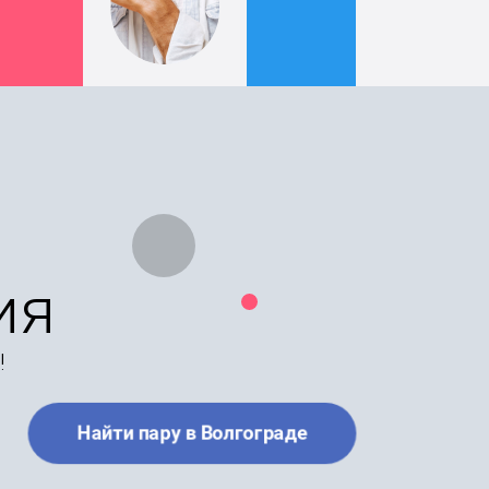
ия
!
Найти пару в Волгограде