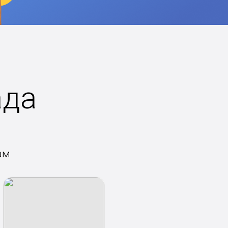
ада
ам