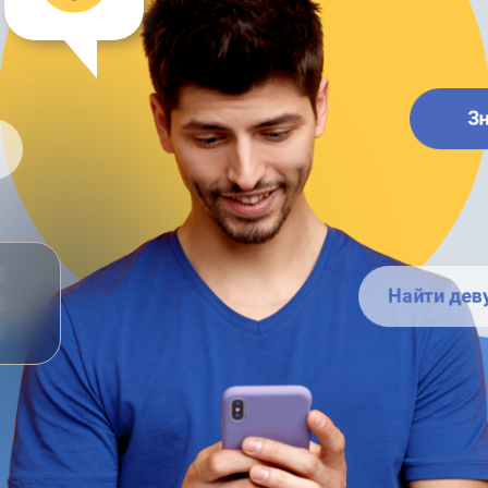
З
Найти дев