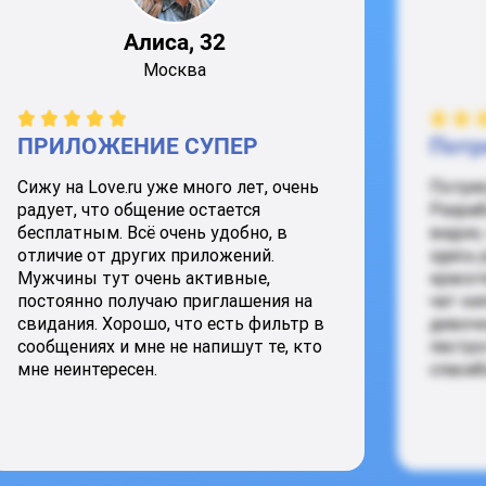
Алиса, 32
Москва
ПРИЛОЖЕНИЕ СУПЕР
Потр
Сижу на Love.ru уже много лет, очень
Потря
радует, что общение остается
Разраб
бесплатным. Всё очень удобно, в
видно,
отличие от других приложений.
здесь 
Мужчины тут очень активные,
красот
постоянно получаю приглашения на
чат ки
свидания. Хорошо, что есть фильтр в
девочк
сообщениях и мне не напишут те, кто
пестро
мне неинтересен.
спасиб