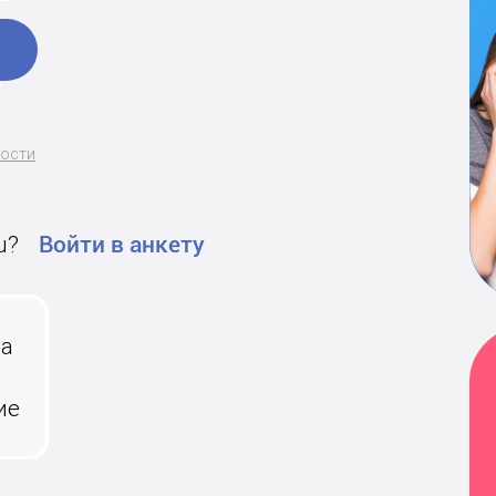
ности
u?
Войти в анкету
на
ие