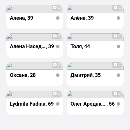
2
2
Алена
, 39
Алёна
, 39
2
2
Алена Наседкена
, 39
Толя
, 44
2
2
Оксана
, 28
Дмитрий
, 35
2
2
Lydmila Fadina
, 69
Олег Аредаков
, 56