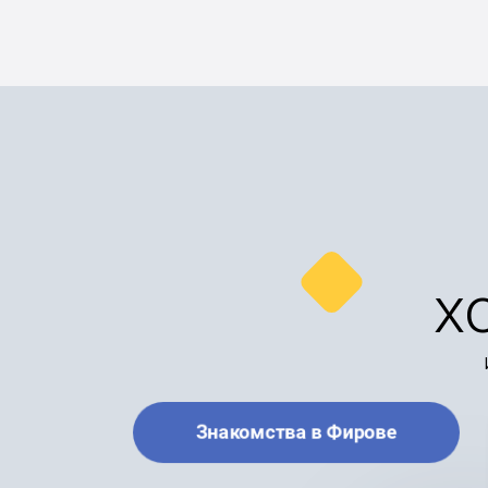
х
Знакомства в Фирове