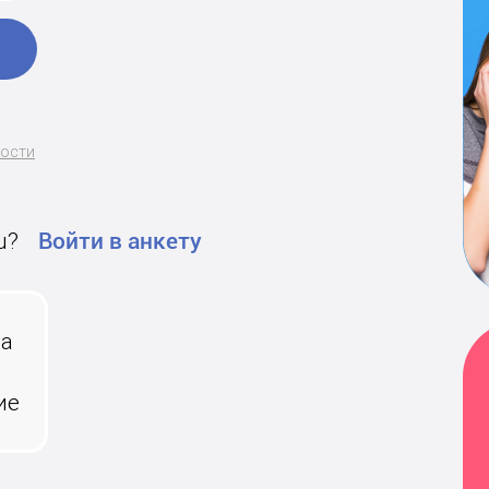
ности
u?
Войти в анкету
на
ие