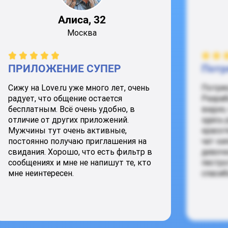
Алиса, 32
Москва
ПРИЛОЖЕНИЕ СУПЕР
Потр
Сижу на Love.ru уже много лет, очень
Потря
радует, что общение остается
Разраб
бесплатным. Всё очень удобно, в
видно,
отличие от других приложений.
здесь 
Мужчины тут очень активные,
красот
постоянно получаю приглашения на
чат ки
свидания. Хорошо, что есть фильтр в
девочк
сообщениях и мне не напишут те, кто
пестро
мне неинтересен.
спасиб