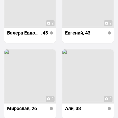
2
2
Валера Евдокимов
, 43
Евгений
, 43
2
2
Мирослав
, 26
Али
, 38