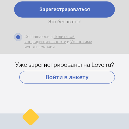
Зарегистрироваться
Это бесплатно!
Соглашаюсь с
Политикой
конфиденциальности
и
Условиями
использования
Уже зарегистрированы на Love.ru?
Войти в анкету