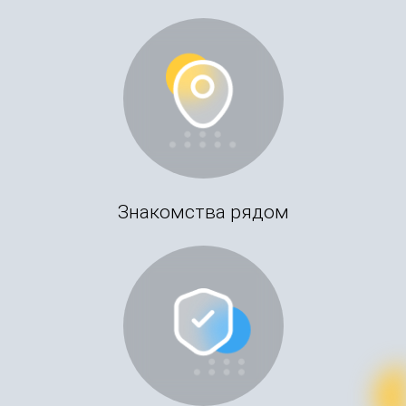
Знакомства рядом