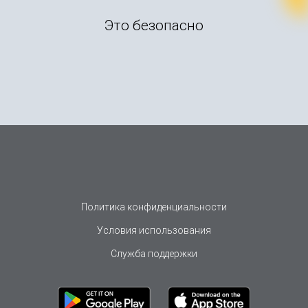
Это безопасно
Политика конфиденциальности
Условия использования
Служба поддержки