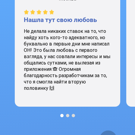
Нашла тут свою любовь
Не делала никаких ставок на то, что
найду хоть кого-то адекватного, но
буквально в первые дни мне написал
ОН! Это была любовь с первого
взгляда, у нас совпали интересы и мы
общались сутками, не вылезая из
приложения 🙈 Огромная
благодарность разработчикам за то,
что я смогла найти вторую
половинку 🙌