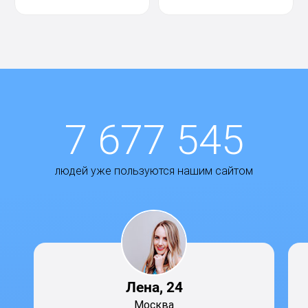
7 677 545
людей уже пользуются нашим сайтом
Лена, 24
Москва