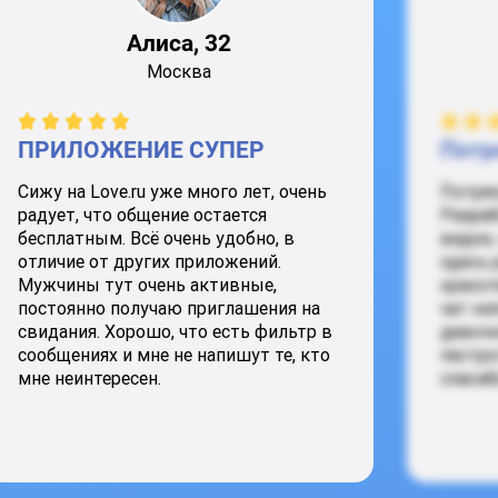
Алиса, 32
Москва
ПРИЛОЖЕНИЕ СУПЕР
Потр
Сижу на Love.ru уже много лет, очень
Потря
радует, что общение остается
Разраб
бесплатным. Всё очень удобно, в
видно,
отличие от других приложений.
здесь 
Мужчины тут очень активные,
красот
постоянно получаю приглашения на
чат ки
свидания. Хорошо, что есть фильтр в
девочк
сообщениях и мне не напишут те, кто
пестро
мне неинтересен.
спасиб