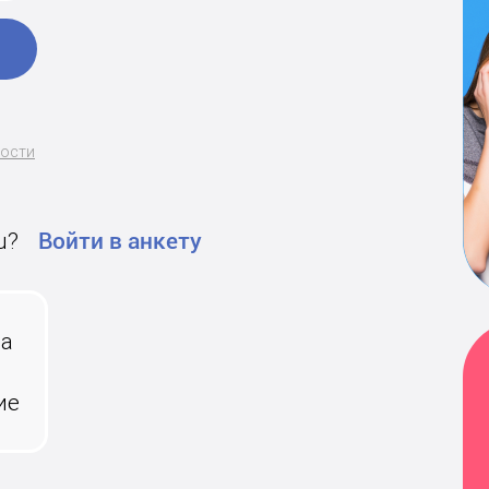
ности
u?
Войти в анкету
на
ие