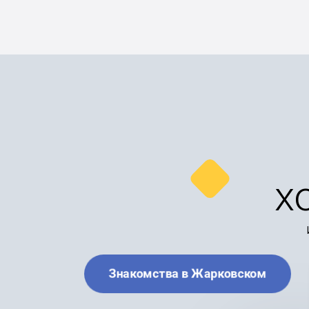
х
Знакомства в Жарковском