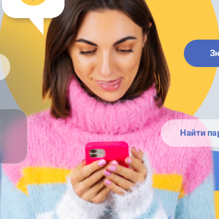
З
Найти па