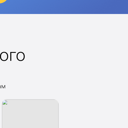
ого
ам