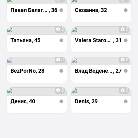
Павел Балагин
, 36
Сюзанна
, 32
2
2
Татьяна
, 45
Valera Starostin
, 31
2
2
BezPorNo
, 28
Влад Веденеев
, 27
2
2
Денис
, 40
Denis
, 29