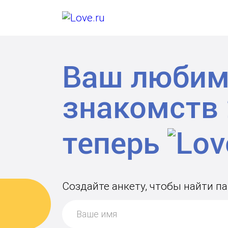
Ваш любим
знакомств
теперь
Создайте анкету, чтобы найти п