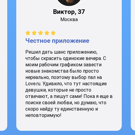
Виктор, 37
Москва
Честное приложение
Решил дать шанс приложению,
чтобы скрасить одинокие вечера. С
моим рабочим графиком завести
новые знакомства было просто
нереально, поэтому выбор пал на
Love.ru. Удивило, что тут настоящие
девушки, которые не просто
отвечают, а пишут сами! Пока я еще в
поиске своей любви, но думаю, что
скоро найду ту единственную и
неповторимую!