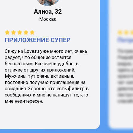
Алиса, 32
Москва
ПРИЛОЖЕНИЕ СУПЕР
Потр
Сижу на Love.ru уже много лет, очень
Потря
радует, что общение остается
Разраб
бесплатным. Всё очень удобно, в
видно,
отличие от других приложений.
здесь 
Мужчины тут очень активные,
красот
постоянно получаю приглашения на
чат ки
свидания. Хорошо, что есть фильтр в
девочк
сообщениях и мне не напишут те, кто
пестро
мне неинтересен.
спасиб