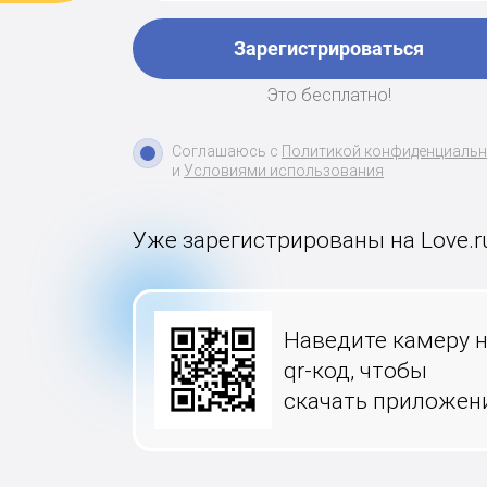
Зарегистрироваться
Это бесплатно!
Соглашаюсь с
Политикой конфиденциаль
и
Условиями использования
Уже зарегистрированы на Love.r
Наведите камеру 
qr-код, чтобы
скачать приложен