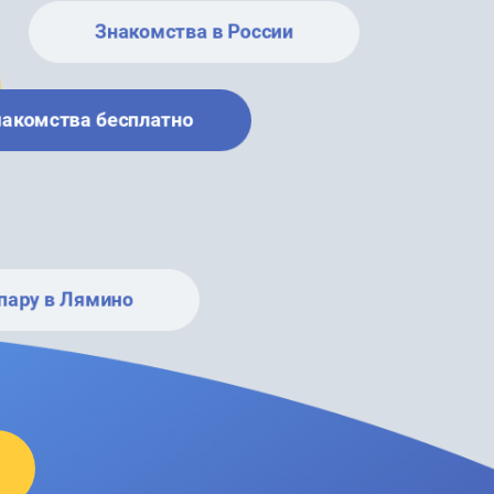
Знакомства в России
накомства бесплатно
пару в Лямино