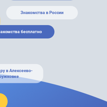
Знакомства в России
накомства бесплатно
ру в Алексеево-
ружковке