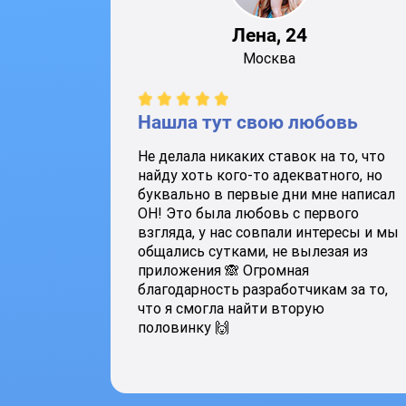
Лена, 24
Москва
Нашла тут свою любовь
Не делала никаких ставок на то, что
найду хоть кого-то адекватного, но
буквально в первые дни мне написал
ОН! Это была любовь с первого
взгляда, у нас совпали интересы и мы
общались сутками, не вылезая из
приложения 🙈 Огромная
благодарность разработчикам за то,
что я смогла найти вторую
половинку 🙌