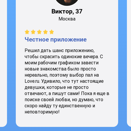
Виктор, 37
Москва
Честное приложение
Решил дать шанс приложению,
чтобы скрасить одинокие вечера. С
моим рабочим графиком завести
новые знакомства было просто
нереально, поэтому выбор пал на
Love.ru. Удивило, что тут настоящие
девушки, которые не просто
отвечают, а пишут сами! Пока я еще в
поиске своей любви, но думаю, что
скоро найду ту единственную и
неповторимую!