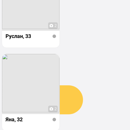
2
Руслан
, 33
2
Яна
, 32