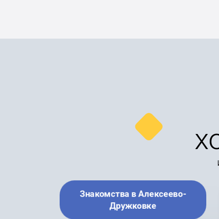
х
Знакомства в Алексеево-
Дружковке