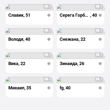
2
2
Славик
, 51
Серега Горбачев
, 40
2
2
Володя
, 40
Снежана
, 22
2
2
Вика
, 22
Зинаида
, 26
2
2
Михаил
, 35
fg
, 40