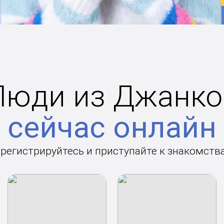
Люди из Джанко
сейчас онлайн
арегистрируйтесь и приступайте к знакомств