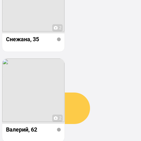
2
Снежана
, 35
2
Валерий
, 62