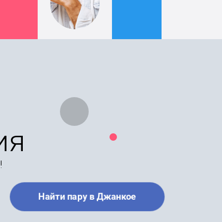
ия
!
Найти пару в Джанкое