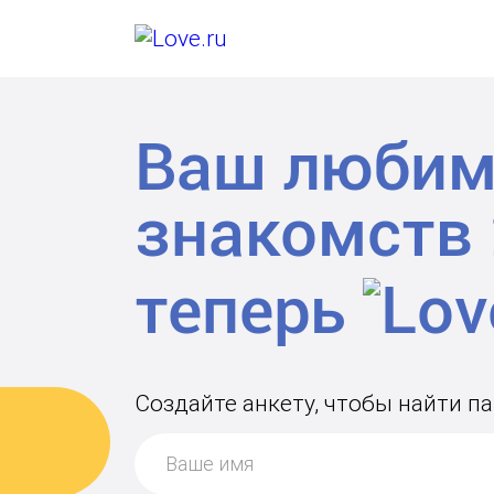
Ваш любим
знакомств
теперь
Создайте анкету, чтобы найти п