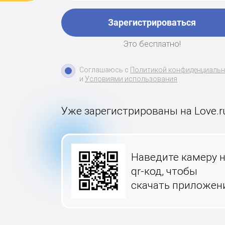
Зарегистрироваться
Это бесплатно!
Соглашаюсь с
Политикой конфиденциаль
и
Условиями использования
Уже зарегистрированы на Love.r
Наведите камеру 
qr-код, чтобы
скачать приложен