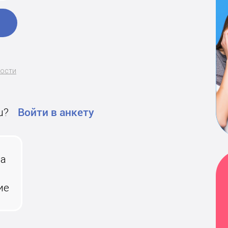
ности
u?
Войти в анкету
на
ие