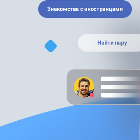
Знакомства с иностранцами
Найти пару