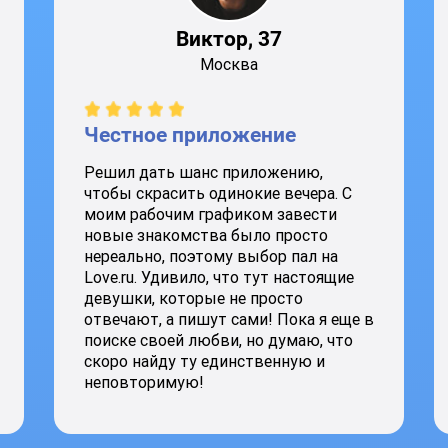
Виктор, 37
Москва
Честное приложение
Решил дать шанс приложению,
чтобы скрасить одинокие вечера. С
моим рабочим графиком завести
новые знакомства было просто
нереально, поэтому выбор пал на
Love.ru. Удивило, что тут настоящие
девушки, которые не просто
отвечают, а пишут сами! Пока я еще в
поиске своей любви, но думаю, что
скоро найду ту единственную и
неповторимую!