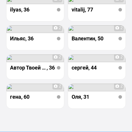
ilyas
, 36
vitalij
, 77
2
2
Ильяс
, 36
Валентин
, 50
2
2
Автор Твоей улыбки
, 36
сергей
, 44
2
2
гена
, 60
Оля
, 31