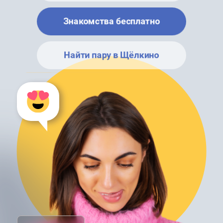
Знакомства бесплатно
Найти пару в Щёлкино