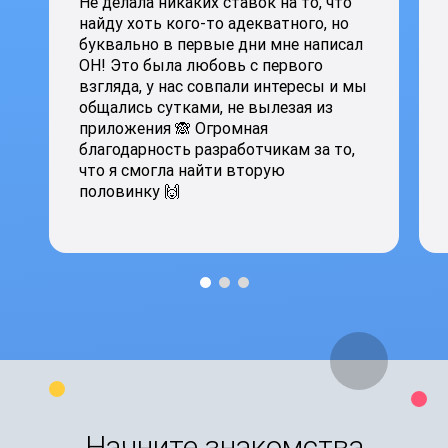
Не делала никаких ставок на то, что
найду хоть кого-то адекватного, но
буквально в первые дни мне написал
ОН! Это была любовь с первого
взгляда, у нас совпали интересы и мы
общались сутками, не вылезая из
приложения 🙈 Огромная
благодарность разработчикам за то,
что я смогла найти вторую
половинку 🙌
Начните знакомства