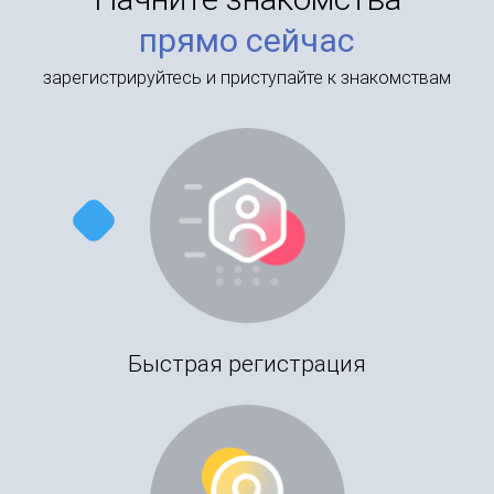
прямо сейчас
зарегистрируйтесь и приступайте к знакомствам
Быстрая регистрация