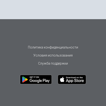
Политика конфиденциальности
Условия использования
Служба поддержки